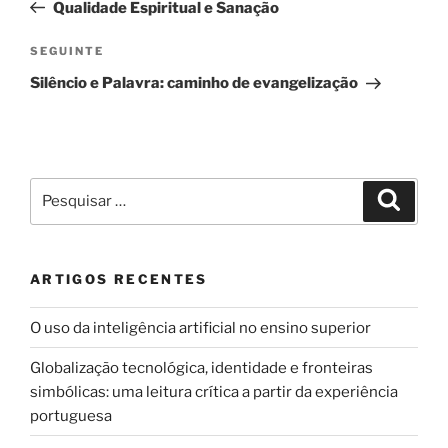
anterior
Qualidade Espiritual e Sanação
artigos
Conteúdo
SEGUINTE
seguinte
Silêncio e Palavra: caminho de evangelização
Pesquisar
Pesqui
por:
ARTIGOS RECENTES
O uso da inteligência artificial no ensino superior
Globalização tecnológica, identidade e fronteiras
simbólicas: uma leitura crítica a partir da experiência
portuguesa