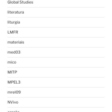
Global Studies
literatura
liturgia
LMFR
materiais
med03
mico
MITP
MPEL3
mrel09
NVivo