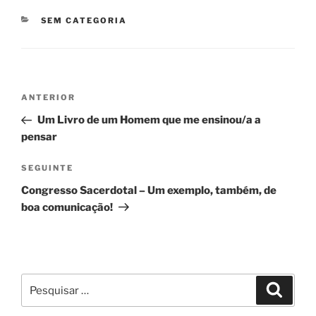
CATEGORIAS
SEM CATEGORIA
Navegação
Conteúdo
ANTERIOR
de
anterior
Um Livro de um Homem que me ensinou/a a
artigos
pensar
Conteúdo
SEGUINTE
seguinte
Congresso Sacerdotal – Um exemplo, também, de
boa comunicação!
Pesquisar
Pesqui
por: