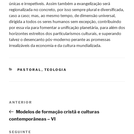
únicas e irrepetíveis. Assim também a evangelização será
regionalizada no concreto, por isso sempre plural e diversificada,
caso a caso; mas, ao mesmo tempo, de dimensão universal,
dirigida a todos os seres humanos sem excepção, contribuindo
por essa via para fomentar a unificação planetária, para além dos
horizontes estreitos dos particularismos culturais, e superando
talvez o desencanto pós-moderno perante as promessas
irrealizáveis da economia e da cultura mundializada.
CATEGORIAS
PASTORAL
,
TEOLOGIA
Navegação
Conteúdo
ANTERIOR
de
anterior
Modelos de formação cristã e culturas
artigos
contemporâneas – VI
Conteúdo
SEGUINTE