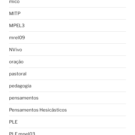
mico
MITP
MPEL3
mrel09
NVivo
oração
pastoral
pedagogia
pensamentos
Pensamentos Hesicásticos
PLE
PLE mpel03