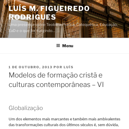
Saltar
LUÍS M. FIGUEIREDO
para
RODRIGUES
o
conteúdo
Uma presença sobre Teologia Prática, Catequética, Educação,
EaD e o que for surgindo…
Menu
PUBLICADO
1 DE OUTUBRO, 2013
POR
LUÍS
EM
Modelos de formação cristã e
culturas contemporâneas – VI
Globalização
Um dos elementos mais marcantes e também mais ambivalentes
das transformações culturais dos últimos séculos é, sem dúvida,