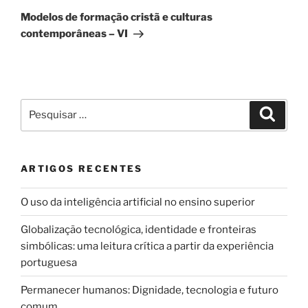
seguinte
Modelos de formação cristã e culturas
contemporâneas – VI
Pesquisar
Pesqui
por:
ARTIGOS RECENTES
O uso da inteligência artificial no ensino superior
Globalização tecnológica, identidade e fronteiras
simbólicas: uma leitura crítica a partir da experiência
portuguesa
Permanecer humanos: Dignidade, tecnologia e futuro
comum