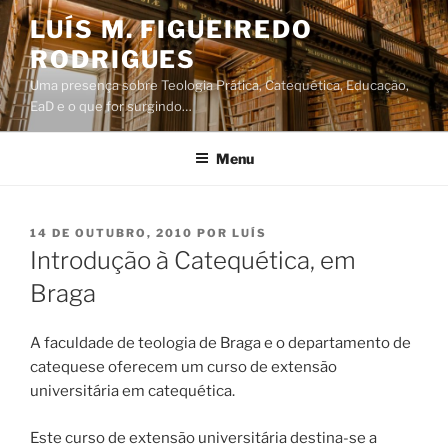
Saltar
LUÍS M. FIGUEIREDO
para
RODRIGUES
o
conteúdo
Uma presença sobre Teologia Prática, Catequética, Educação,
EaD e o que for surgindo…
Menu
PUBLICADO
14 DE OUTUBRO, 2010
POR
LUÍS
EM
Introdução à Catequética, em
Braga
A faculdade de teologia de Braga e o departamento de
catequese oferecem um curso de extensão
universitária em catequética.
Este curso de extensão universitária destina-se a