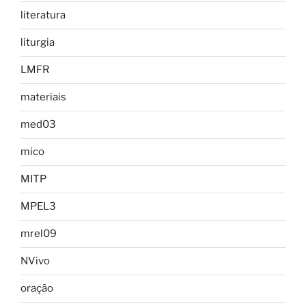
literatura
liturgia
LMFR
materiais
med03
mico
MITP
MPEL3
mrel09
NVivo
oração