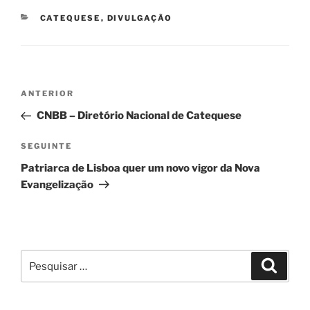
CATEGORIAS
CATEQUESE
,
DIVULGAÇÃO
Navegação
Conteúdo
ANTERIOR
de
anterior
CNBB – Diretório Nacional de Catequese
artigos
Conteúdo
SEGUINTE
seguinte
Patriarca de Lisboa quer um novo vigor da Nova
Evangelização
Pesquisar
Pesqui
por: