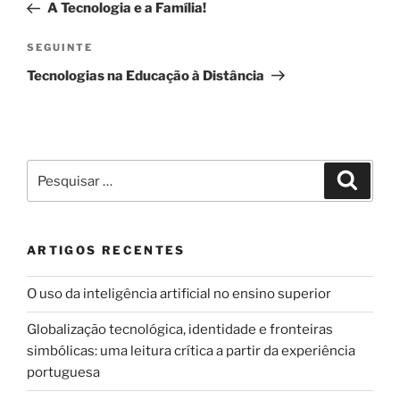
anterior
A Tecnologia e a Família!
artigos
Conteúdo
SEGUINTE
seguinte
Tecnologias na Educação à Distância
Pesquisar
Pesqui
por:
ARTIGOS RECENTES
O uso da inteligência artificial no ensino superior
Globalização tecnológica, identidade e fronteiras
simbólicas: uma leitura crítica a partir da experiência
portuguesa