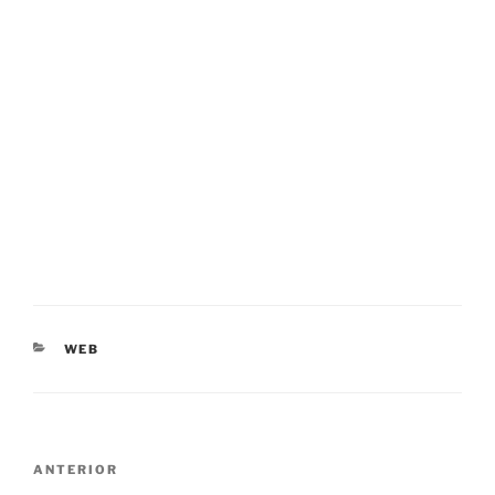
CATEGORIAS
WEB
Navegação
Conteúdo
ANTERIOR
de