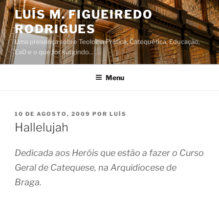
Saltar
LUÍS M. FIGUEIREDO
para
RODRIGUES
o
conteúdo
Uma presença sobre Teologia Prática, Catequética, Educação,
EaD e o que for surgindo…
Menu
PUBLICADO
10 DE AGOSTO, 2009
POR
LUÍS
EM
Hallelujah
Dedicada aos Heróis que estão a fazer o Curso
Geral de Catequese, na Arquidiocese de
Braga.