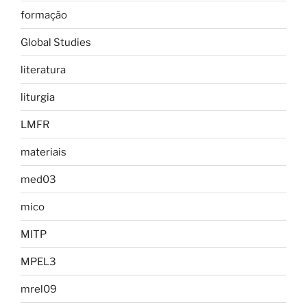
formação
Global Studies
literatura
liturgia
LMFR
materiais
med03
mico
MITP
MPEL3
mrel09