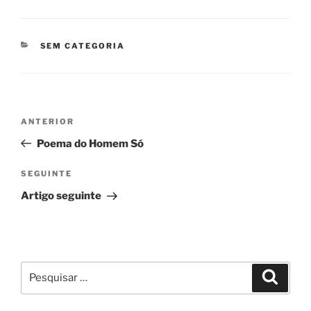
CATEGORIAS
SEM CATEGORIA
Navegação
Conteúdo
ANTERIOR
de
anterior
Poema do Homem Só
artigos
Conteúdo
SEGUINTE
seguinte
Artigo seguinte
Pesquisar
Pesqui
por: