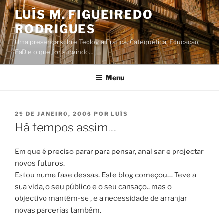
Saltar
LUÍS M. FIGUEIREDO
para
RODRIGUES
o
conteúdo
Uma presença sobre Teologia Prática, Catequética, Educação,
EaD e o que for surgindo…
Menu
PUBLICADO
29 DE JANEIRO, 2006
POR
LUÍS
EM
Há tempos assim…
Em que é preciso parar para pensar, analisar e projectar
novos futuros.
Estou numa fase dessas. Este blog começou… Teve a
sua vida, o seu público e o seu cansaço.. mas o
objectivo mantém-se , e a necessidade de arranjar
novas parcerias também.