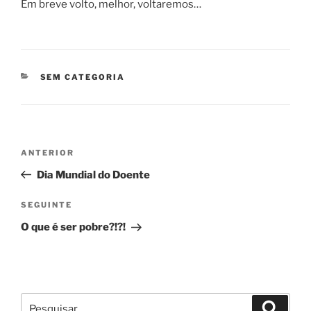
Em breve volto, melhor, voltaremos…
CATEGORIAS
SEM CATEGORIA
Navegação
Conteúdo
ANTERIOR
de
anterior
Dia Mundial do Doente
artigos
Conteúdo
SEGUINTE
seguinte
O que é ser pobre?!?!
Pesquisar
Pesqui