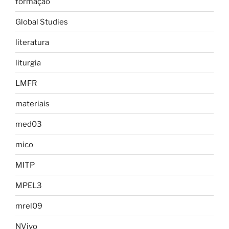
formação
Global Studies
literatura
liturgia
LMFR
materiais
med03
mico
MITP
MPEL3
mrel09
NVivo