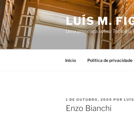
Saltar
para
LUÍS M. F
o
conteúdo
Uma presença sobre Teologia P
Início
Política de privacidade
PUBLICADO
1 DE OUTUBRO, 2009
POR
LUÍ
EM
Enzo Bianchi