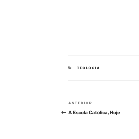
CATEGORIAS
TEOLOGIA
Navegação
Conteúdo
ANTERIOR
de
anterior
A Escola Católica, Hoje
artigos