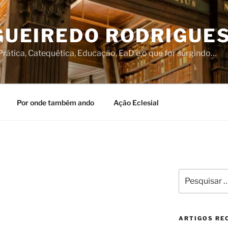
IGUEIREDO RODRIGUE
rática, Catequética, Educação, EaD e o que for surgindo…
Por onde também ando
Ação Eclesial
S
Pesquisar
por:
ARTIGOS RE