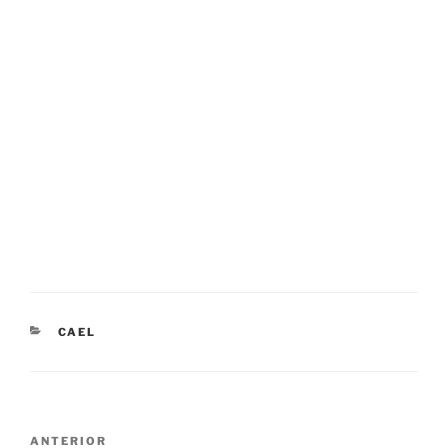
CATEGORIAS
CAEL
Navegação
Conteúdo
ANTERIOR