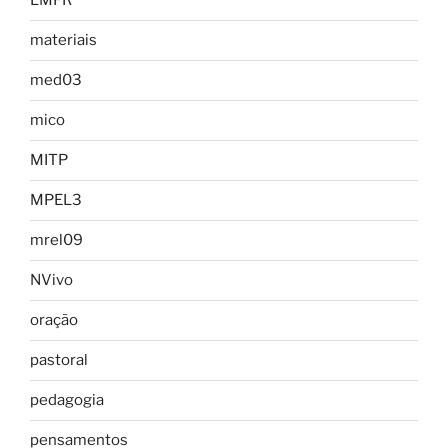
LMFR
materiais
med03
mico
MITP
MPEL3
mrel09
NVivo
oração
pastoral
pedagogia
pensamentos