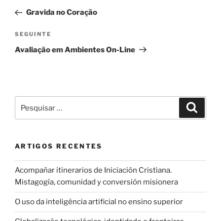
de
anterior
Gravida no Coração
artigos
Conteúdo
SEGUINTE
seguinte
Avaliação em Ambientes On-Line
Pesquisar
Pesqui
por:
ARTIGOS RECENTES
Acompañar itinerarios de Iniciación Cristiana.
Mistagogía, comunidad y conversión misionera
O uso da inteligência artificial no ensino superior