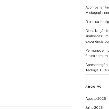
Acompañar itine
Mistagogía, co
O uso da intelig
Globalização te
simbólicas: uma 
experiência po
Permanecer hum
futuro comum
Apresentação –
Teologia, Cultu
ARQUIVO
Agosto 2026
Julho 2026