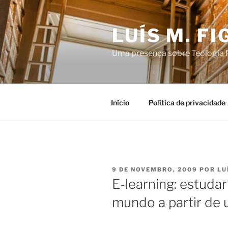
Saltar
para
LUÍS M. F
o
conteúdo
Uma presença sobre Teologia P
Início
Política de privacidade
PUBLICADO
9 DE NOVEMBRO, 2009
POR
LU
EM
E-learning: estuda
mundo a partir de