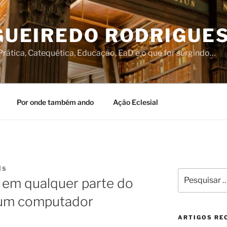
IGUEIREDO RODRIGUE
rática, Catequética, Educação, EaD e o que for surgindo…
Por onde também ando
Ação Eclesial
ÍS
Pesquisar
r em qualquer parte do
por:
 um computador
ARTIGOS RE