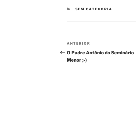
CATEGORIAS
SEM CATEGORIA
Navegação
Conteúdo
ANTERIOR
de
anterior
O Padre António do Seminário
Menor ;-)
artigos