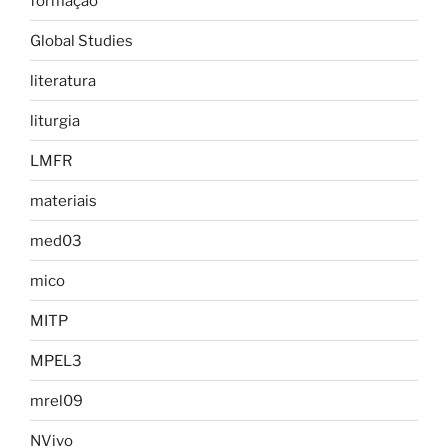
formação
Global Studies
literatura
liturgia
LMFR
materiais
med03
mico
MITP
MPEL3
mrel09
NVivo