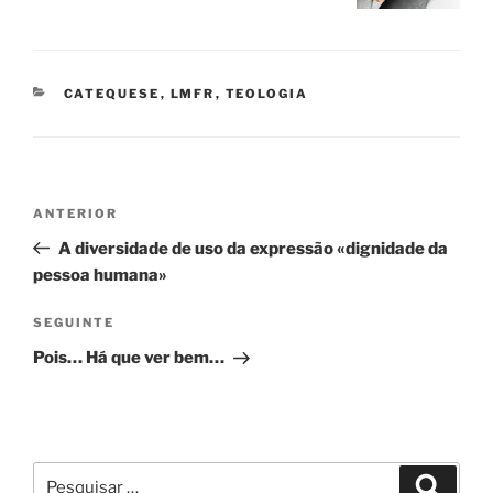
CATEGORIAS
CATEQUESE
,
LMFR
,
TEOLOGIA
Navegação
Conteúdo
ANTERIOR
de
anterior
A diversidade de uso da expressão «dignidade da
artigos
pessoa humana»
Conteúdo
SEGUINTE
seguinte
Pois… Há que ver bem…
Pesquisar
Pesqui