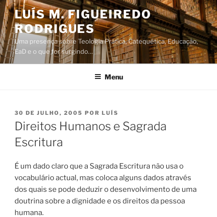
Saltar
LUÍS M. FIGUEIREDO
para
RODRIGUES
o
conteúdo
Uma presença sobre Teologia Prática, Catequética, Educação,
EaD e o que for surgindo…
Menu
PUBLICADO
30 DE JULHO, 2005
POR
LUÍS
EM
Direitos Humanos e Sagrada
Escritura
É um dado claro que a Sagrada Escritura não usa o
vocabulário actual, mas coloca alguns dados através
dos quais se pode deduzir o desenvolvimento de uma
doutrina sobre a dignidade e os direitos da pessoa
humana.