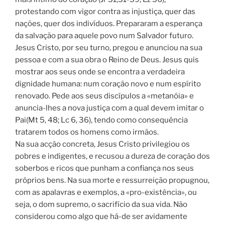
protestando com vigor contra as injustiça, quer das
nações, quer dos indivíduos. Prepararam a esperança
da salvação para aquele povo num Salvador futuro.
Jesus Cristo, por seu turno, pregou e anunciou na sua
pessoa e com a sua obra o Reino de Deus. Jesus quis
mostrar aos seus onde se encontra a verdadeira
dignidade humana: num coração novo e num espírito
renovado. Pede aos seus discípulos a «metanóia» e
anuncia-lhes a nova justiça com a qual devem imitar o
Pai(Mt 5, 48; Lc 6, 36), tendo como consequência
tratarem todos os homens como irmãos.
Na sua acção concreta, Jesus Cristo privilegiou os
pobres e indigentes, e recusou a dureza de coração dos
soberbos e ricos que punham a confiança nos seus
próprios bens. Na sua morte e ressurreição propugnou,
com as apalavras e exemplos, a «pro-existência», ou
seja, o dom supremo, o sacrifício da sua vida. Não
considerou como algo que há-de ser avidamente