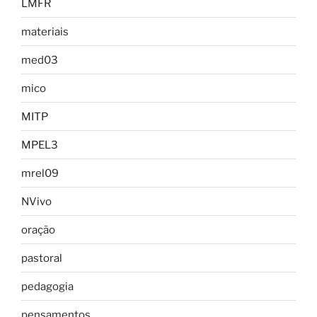
LMFR
materiais
med03
mico
MITP
MPEL3
mrel09
NVivo
oração
pastoral
pedagogia
pensamentos