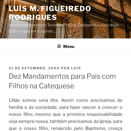
Saltar
LUÍS M. FIGUEIREDO
para
RODRIGUES
o
conteúdo
Uma presença sobre Teologia Prática, Catequética, Educação,
EaD e o que for surgindo…
Menu
PUBLICADO
21 DE SETEMBRO, 2005
POR
LUÍS
EM
Dez Mandamentos para Pais com
Filhos na Catequese
1.Não somos uma ilha. Assim como precisamos da
família e da sociedade, para fazer nascer e crescer o
nosso filho, mesmo que a primeira responsabilidade
seja sempre nossa, também precisamos da Igreja, para
que o nosso filho, renascido pelo Baptismo, cresça