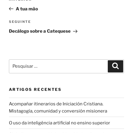
de
anterior
A tua mão
artigos
Conteúdo
SEGUINTE
seguinte
Decálogo sobre a Catequese
Pesquisar
Pesqui
por:
ARTIGOS RECENTES
Acompañar itinerarios de Iniciación Cristiana.
Mistagogía, comunidad y conversión misionera
O uso da inteligência artificial no ensino superior