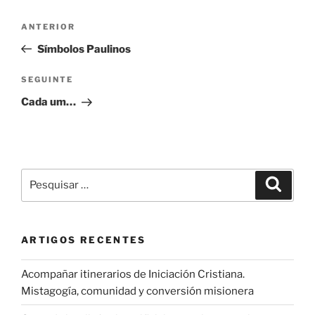
Navegação
Conteúdo
ANTERIOR
de
anterior
Símbolos Paulinos
artigos
Conteúdo
SEGUINTE
seguinte
Cada um…
Pesquisar
Pesqui
por:
ARTIGOS RECENTES
Acompañar itinerarios de Iniciación Cristiana.
Mistagogía, comunidad y conversión misionera