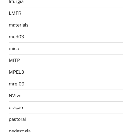
liturgia
LMFR
materiais
med03
mico
MITP
MPEL3
mrel09
NVivo
oração
pastoral
pedagogia