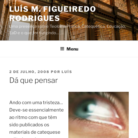
Saltar
LUÍS M. FIGUEIREDO
para
RODRIGUES
o
conteúdo
Uma presença sobre Teologia Prática, Catequética, Educação,
EaD e o que for surgindo…
Menu
PUBLICADO
2 DE JULHO, 2008
POR
LUÍS
EM
Dá que pensar
Ando com uma tristeza…
Deve-se essencialmente
ao ritmo com que têm
sido publicados os
materiais de catequese