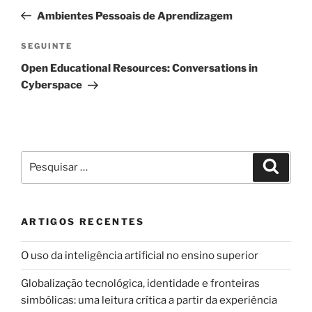
de
anterior
Ambientes Pessoais de Aprendizagem
artigos
Conteúdo
SEGUINTE
seguinte
Open Educational Resources: Conversations in
Cyberspace
Pesquisar
Pesqui
por:
ARTIGOS RECENTES
O uso da inteligência artificial no ensino superior
Globalização tecnológica, identidade e fronteiras
simbólicas: uma leitura crítica a partir da experiência