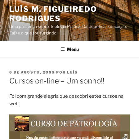
Saltar
LUÍS M. FIGUEIREDO
para
RODRIGUES
o
conteúdo
Uma presença sobre Teologia Prática, Catequética, Educação,
EaD e o que for surgindo…
Menu
PUBLICADO
6 DE AGOSTO, 2009
POR
LUÍS
EM
Cursos on-line – Um sonho!!
Foi com grande alegria que descobri
estes cursos
na
web.