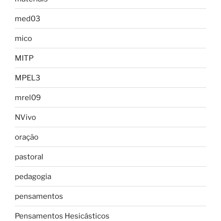
med03
mico
MITP
MPEL3
mrel09
NVivo
oração
pastoral
pedagogia
pensamentos
Pensamentos Hesicásticos