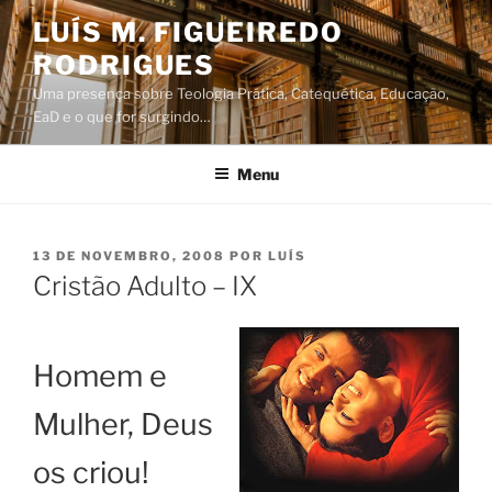
Saltar
LUÍS M. FIGUEIREDO
para
RODRIGUES
o
conteúdo
Uma presença sobre Teologia Prática, Catequética, Educação,
EaD e o que for surgindo…
Menu
PUBLICADO
13 DE NOVEMBRO, 2008
POR
LUÍS
EM
Cristão Adulto – IX
Homem e
Mulher, Deus
os criou!