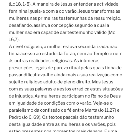
(Lc 18, 1-8). A maneira de Jesus entender a actividade
feminina iguala-a com a do varão. Jesus transforma as
mulheres nas primeiras testemunhas da ressurreição,
desafiando, assim, a concepção segundo a qual a
mulher não era capaz de dar testemunho válido (Mc
16,7).
A nível
religioso
, a mulher estava secundarizada: não
tinha acesso ao estudo da Torah, nem ao Templo e nem
às outras realidades religiosas. As inúmeras
prescrições legais de pureza ritual pelas quais tinha de
passar dificultava-lhe ainda mais a sua realização como
sujeito religioso adulto de pleno direito. Mas Jesus
com as suas palavras e gestos erradica estas situações
de injustiça. As mulheres participam no Reino de Deus
em igualdade de condições com o varão. Veja-se o
paralelismo da confissão de fé entre Marta (Jo 11,27) e
Pedro (Jo 6, 69). Os textos pascais dão testemunho
desta igualdade entre as mulheres e os varões, pois
estão presentes nos momentos mais densos. É uma