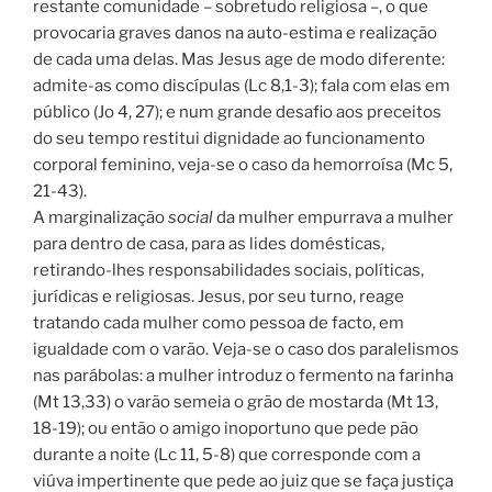
restante comunidade – sobretudo religiosa –, o que
provocaria graves danos na auto-estima e realização
de cada uma delas. Mas Jesus age de modo diferente:
admite-as como discípulas (Lc 8,1-3); fala com elas em
público (Jo 4, 27); e num grande desafio aos preceitos
do seu tempo restitui dignidade ao funcionamento
corporal feminino, veja-se o caso da hemorroísa (Mc 5,
21-43).
A marginalização
social
da mulher empurrava a mulher
para dentro de casa, para as lides domésticas,
retirando-lhes responsabilidades sociais, políticas,
jurídicas e religiosas. Jesus, por seu turno, reage
tratando cada mulher como pessoa de facto, em
igualdade com o varão. Veja-se o caso dos paralelismos
nas parábolas: a mulher introduz o fermento na farinha
(Mt 13,33) o varão semeia o grão de mostarda (Mt 13,
18-19); ou então o amigo inoportuno que pede pão
durante a noite (Lc 11, 5-8) que corresponde com a
viúva impertinente que pede ao juiz que se faça justiça