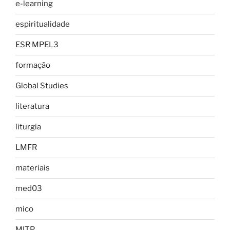
e-learning
espiritualidade
ESR MPEL3
formação
Global Studies
literatura
liturgia
LMFR
materiais
med03
mico
MITP