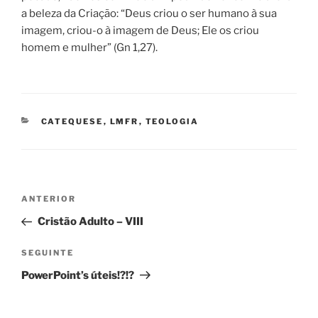
a beleza da Criação: “Deus criou o ser humano à sua
imagem, criou-o à imagem de Deus; Ele os criou
homem e mulher” (Gn 1,27).
CATEGORIAS
CATEQUESE
,
LMFR
,
TEOLOGIA
Navegação
Conteúdo
ANTERIOR
de
anterior
Cristão Adulto – VIII
artigos
Conteúdo
SEGUINTE
seguinte
PowerPoint’s úteis!?!?