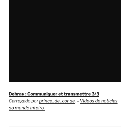
Debray : Communiquer et transmettre 3/3
Carregado por
prince_de_conde
. –
Videos de noticias
do mundo inteiro.