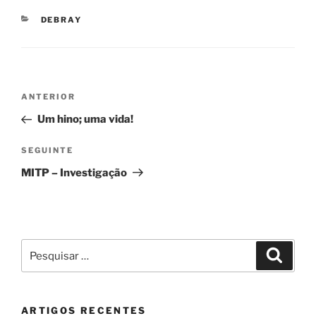
CATEGORIAS
DEBRAY
Navegação
Conteúdo
ANTERIOR
de
anterior
Um hino; uma vida!
artigos
Conteúdo
SEGUINTE
seguinte
MITP – Investigação
Pesquisar
Pesqui
por:
ARTIGOS RECENTES