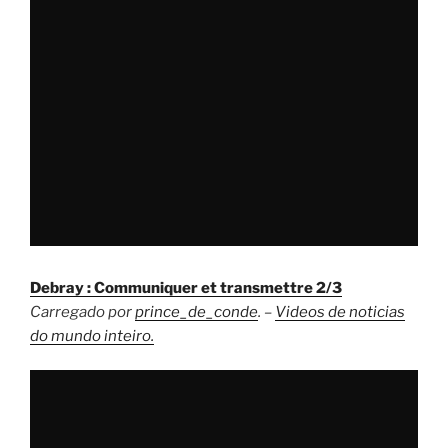
Debray : Communiquer et transmettre 2/3
Carregado por
prince_de_conde
. –
Videos de noticias
do mundo inteiro.