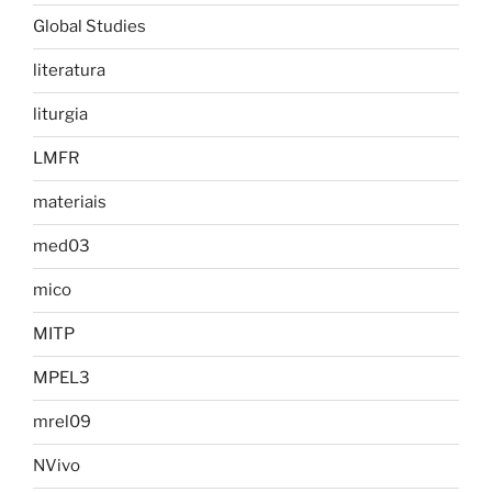
Global Studies
literatura
liturgia
LMFR
materiais
med03
mico
MITP
MPEL3
mrel09
NVivo