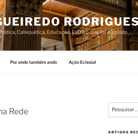
IGUEIREDO RODRIGUE
rática, Catequética, Educação, EaD e o que for surgindo…
Por onde também ando
Ação Eclesial
Pesquisar
na Rede
por:
ARTIGOS RE