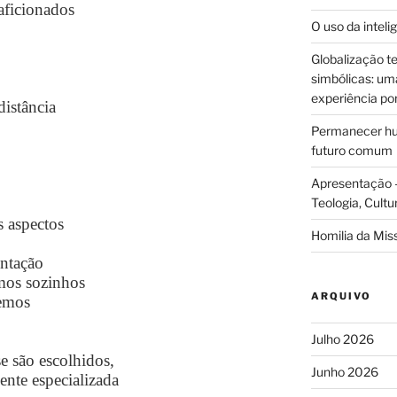
aficionados
O uso da intelig
Globalização te
simbólicas: uma 
experiência po
distância
Permanecer hum
futuro comum
Apresentação –
Teologia, Cultu
s aspectos
Homilia da Mis
entação
emos sozinhos
ARQUIVO
emos
Julho 2026
 são escolhidos,
Junho 2026
ente especializada