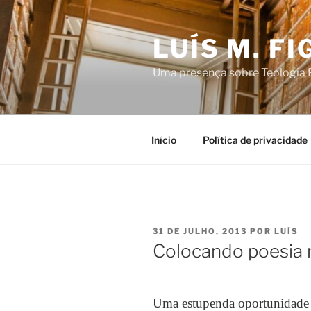
Saltar
para
LUÍS M. F
o
conteúdo
Uma presença sobre Teologia P
Início
Política de privacidade
PUBLICADO
31 DE JULHO, 2013
POR
LUÍS
EM
Colocando poesia 
Uma estupenda oportunidade