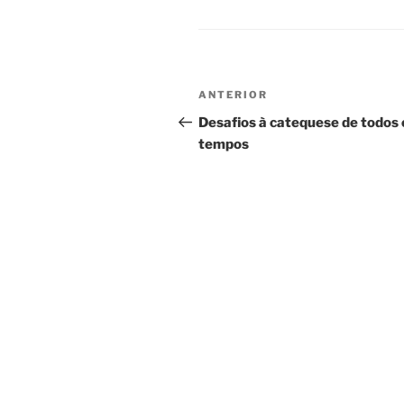
Navegação
Conteúdo
ANTERIOR
de
anterior
Desafios à catequese de todos 
tempos
artigos