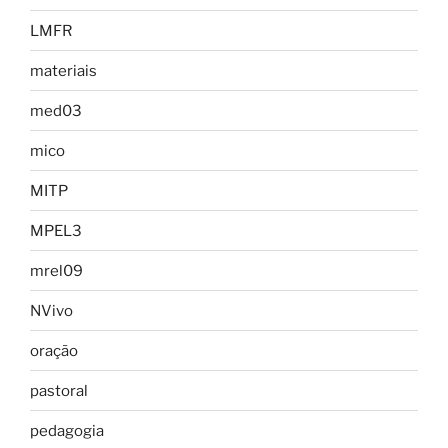
LMFR
materiais
med03
mico
MITP
MPEL3
mrel09
NVivo
oração
pastoral
pedagogia