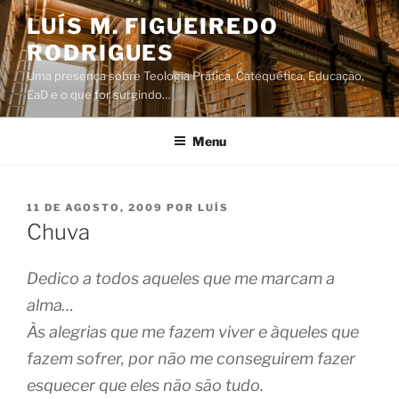
Saltar
LUÍS M. FIGUEIREDO
para
RODRIGUES
o
conteúdo
Uma presença sobre Teologia Prática, Catequética, Educação,
EaD e o que for surgindo…
Menu
PUBLICADO
11 DE AGOSTO, 2009
POR
LUÍS
EM
Chuva
Dedico a todos aqueles que me marcam a
alma…
Às alegrias que me fazem viver e àqueles que
fazem sofrer, por não me conseguirem fazer
esquecer que eles não são tudo.