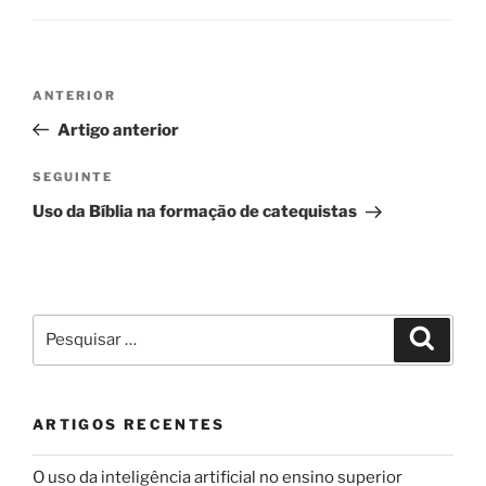
Navegação
Conteúdo
ANTERIOR
de
anterior
Artigo anterior
artigos
Conteúdo
SEGUINTE
seguinte
Uso da Bíblia na formação de catequistas
Pesquisar
Pesqui
por:
ARTIGOS RECENTES
O uso da inteligência artificial no ensino superior