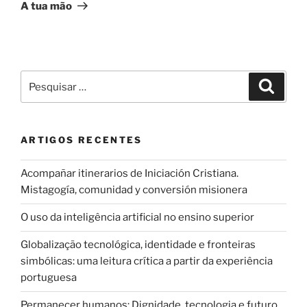
seguinte
A tua mão
Pesquisar
Pesqui
por:
ARTIGOS RECENTES
Acompañar itinerarios de Iniciación Cristiana.
Mistagogía, comunidad y conversión misionera
O uso da inteligência artificial no ensino superior
Globalização tecnológica, identidade e fronteiras
simbólicas: uma leitura crítica a partir da experiência
portuguesa
Permanecer humanos: Dignidade, tecnologia e futuro