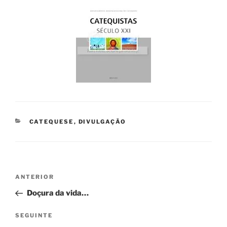
CATEGORIAS
CATEQUESE
,
DIVULGAÇÃO
Navegação
Conteúdo
ANTERIOR
de
anterior
Doçura da vida…
artigos
Conteúdo
SEGUINTE