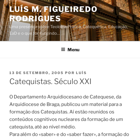
Saltar
LUÍS M. FIGUEIREDO
para
RODRIGUES
o
conteúdo
Uma presença sobre Teologia Prática, Catequética, Educação,
EaD e o que for surgindo…
Menu
PUBLICADO
13 DE SETEMBRO, 2005
POR
LUÍS
EM
Catequistas. Século XXI
O Departamento Arquidiocesano de Catequese, da
Arquidiocese de Braga, publicou um material para a
formação dos Catequistas. Aí estão reunidos os
conteúdos cognitivos nucleares da formação de um
catequista, até ao nível médio.
Para além do «saber» e do «saber fazer», a formação do