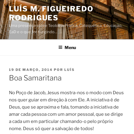
Saltar
LUÍS M. FIGUEIREDO
para
RODRIGUES
o
conteúdo
Uma presença sobre Teologia Prática, Catequética, Educação,
EaD e o que for surgindo…
Menu
PUBLICADO
19 DE MARÇO, 2014
POR
LUÍS
EM
Boa Samaritana
No Poço de Jacob, Jesus mostra-nos o modo com Deus
nos quer guiar em direção à com Ele. A iniciativa é de
Deus, que se aproxima e fala, tomando a iniciativa de
amar cada pessoa com um amor pessoal, que se dirige
a cada um em particular chamando-o pelo próprio
nome. Deus só quer a salvação de todos!