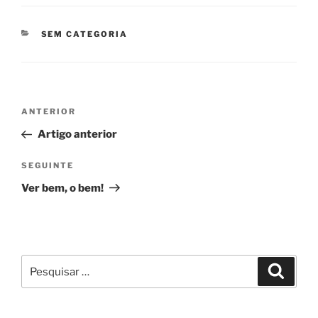
CATEGORIAS
SEM CATEGORIA
Navegação
Conteúdo
ANTERIOR
de
anterior
Artigo anterior
artigos
Conteúdo
SEGUINTE
seguinte
Ver bem, o bem!
Pesquisar
Pesqui
por: