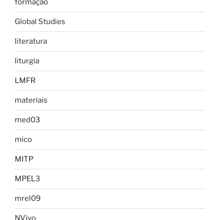
formação
Global Studies
literatura
liturgia
LMFR
materiais
med03
mico
MITP
MPEL3
mrel09
NVivo