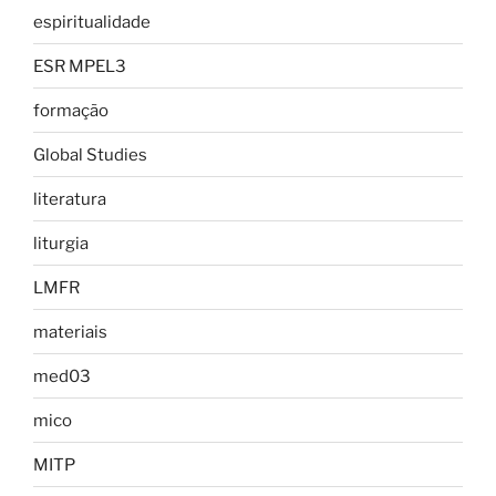
espiritualidade
ESR MPEL3
formação
Global Studies
literatura
liturgia
LMFR
materiais
med03
mico
MITP