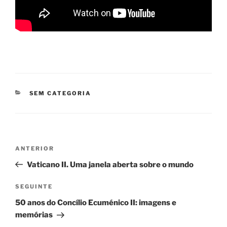
CATEGORIAS
SEM CATEGORIA
Navegação
Conteúdo
ANTERIOR
de
anterior
Vaticano II. Uma janela aberta sobre o mundo
artigos
Conteúdo
SEGUINTE
seguinte
50 anos do Concílio Ecuménico II: imagens e
memórias