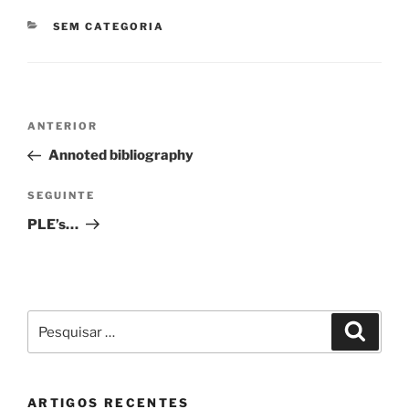
CATEGORIAS
SEM CATEGORIA
Navegação
Conteúdo
ANTERIOR
de
anterior
Annoted bibliography
artigos
Conteúdo
SEGUINTE
seguinte
PLE’s…
Pesquisar
Pesqui
por:
ARTIGOS RECENTES