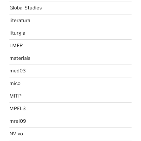
Global Studies
literatura
liturgia
LMFR
materiais
med03
mico
MITP
MPEL3
mrel09
NVivo