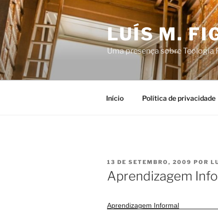
Saltar
para
LUÍS M. F
o
conteúdo
Uma presença sobre Teologia P
Início
Política de privacidade
PUBLICADO
13 DE SETEMBRO, 2009
POR
L
EM
Aprendizagem Info
Aprendizagem Informal