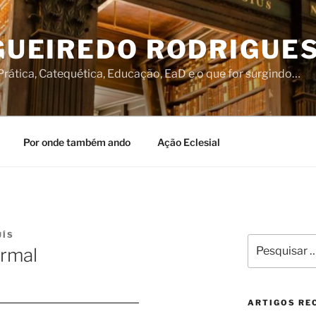
IGUEIREDO RODRIGUE
rática, Catequética, Educação, EaD e o que for surgindo…
Por onde também ando
Ação Eclesial
UÍS
Pesquisar
rmal
por:
ARTIGOS RE