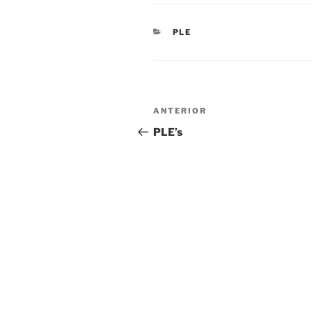
CATEGORIAS
PLE
Navegação
Conteúdo
ANTERIOR
de
anterior
PLE’s
artigos