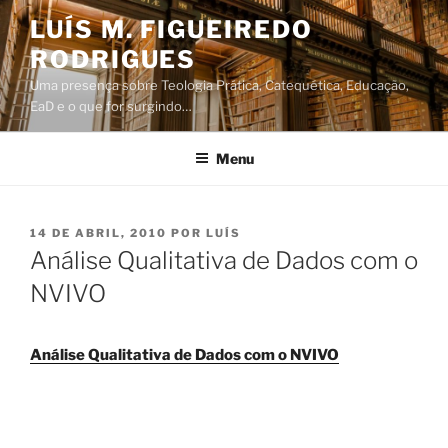
Saltar
LUÍS M. FIGUEIREDO
para
RODRIGUES
o
conteúdo
Uma presença sobre Teologia Prática, Catequética, Educação,
EaD e o que for surgindo…
Menu
PUBLICADO
14 DE ABRIL, 2010
POR
LUÍS
EM
Análise Qualitativa de Dados com o
NVIVO
Análise Qualitativa de Dados com o NVIVO