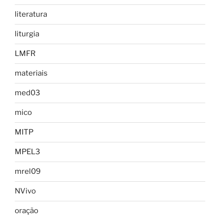
literatura
liturgia
LMFR
materiais
med03
mico
MITP
MPEL3
mrel09
NVivo
oração