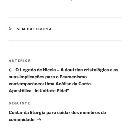
CATEGORIAS
SEM CATEGORIA
Navegação
Conteúdo
ANTERIOR
de
anterior
O Legado de Niceia – A doutrina cristológica e as
artigos
suas implicações para o Ecumenismo
contemporâneo: Uma Análise da Carta
Apostólica “In Unitate Fidei”
Conteúdo
SEGUINTE
seguinte
Cuidar da liturgia para cuidar dos membros da
comunidade