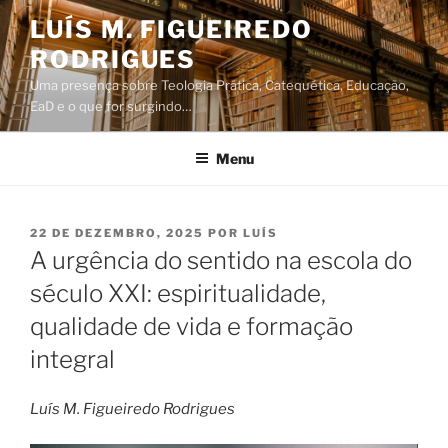
Saltar
LUÍS M. FIGUEIREDO
para
RODRIGUES
o
conteúdo
Uma presença sobre Teologia Prática, Catequética, Educação,
EaD e o que for surgindo…
Menu
PUBLICADO
22 DE DEZEMBRO, 2025
POR
LUÍS
EM
A urgência do sentido na escola do
século XXI: espiritualidade,
qualidade de vida e formação
integral
Luís M. Figueiredo Rodrigues