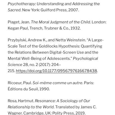
Psychotherapy: Understanding and Addressing the
Sacred
. New York: Guilford Press, 2007.
Piaget, Jean.
The Moral Judgment of the Child
. London:
Kegan Paul, Trench, Trubner & Co., 1932.
Przybylski, Andrew K., and Netta Weinstein. “A Large-
Scale Test of the Goldilocks Hypothesis: Quantifying
the Relations Between Digital-Screen Use and the
Mental Well-Being of Adolescents.”
Psychological
Science
28, no. 2 (2017): 204–
215.
https://doi.org/10.1177/0956797616678438
.
Ricoeur, Paul.
Soi-même comme un autre
. Paris:
Éditions du Seuil, 1990.
Rosa, Hartmut.
Resonance: A Sociology of Our
Relationship to the World
. Translated by James C.
Wagner. Cambridge, UK: Polity Press, 2019.