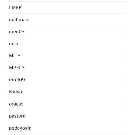
LMFR
materiais
med03
mico
MITP
MPEL3
mrel09
NVivo
oração
pastoral
pedagogia