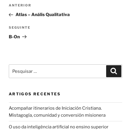
Navegação
Conteúdo
ANTERIOR
de
anterior
Atlas – Anális Qualitativa
artigos
Conteúdo
SEGUINTE
seguinte
B-On
Pesquisar
Pesqui
por:
ARTIGOS RECENTES
Acompañar itinerarios de Iniciación Cristiana.
Mistagogía, comunidad y conversión misionera
O uso da inteligência artificial no ensino superior