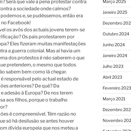
? Será que vale a pena protestar contra
Março 2025
Contra a sociedade onde caímos?
Janeiro 2025
o podemos e, se pudéssemos, então era
s no Facebook!
Dezembro 202
vel os avós dos actuais jovens terem-se
Outubro 2024
rificação? Os pais protestarem por
opa? Eles fizeram muitas manifestações
Junho 2024
ra a guerra colonial. Mas aí havia um
Janeiro 2024
ema dos protestos é não saberem o que
que pretendem, o mesmo que todos
Julho 2023
ão sabem bem como lá chegar.
Abril 2023
é responsável pelo actual estado de
ões anteriores? De quê? Da
Fevereiro 202
 e adesão à Europa? De nos terem
Março 2021
a aos filhos, porque o trabalho
hor?
Dezembro 20
ações é compreensível. Têm razão no
Novembro 20
ue só há desilusão se antes houver
l com dívida europeia que nos meteu a