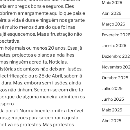
Maio 2026
eria empregos bons e seguros. Eles
cobrirem amargamente aquilo que pais e
Abril 2026
ra: a vida é dura e ninguém nos garante
Março 2026
e é muito menos dura do que foi nas
za já esquecemos. Mas a frustração não
Fevereiro 202
pectativa.
Janeiro 2026
em hoje mais ou menos 20 anos. Essa já
ates, projectos e planos ainda lhes
Dezembro 202
as ninguém acredita. Notícias,
Novembro 20
istórias de amigos não deixam ilusões.
lectrificação ou o 25 de Abril, sabem à
Outubro 2025
o dura. Mas, embora sem ilusões, ainda
Julho 2025
gos não tinham. Sentem-se com direito
 porque, de alguma maneira, admitem os
Junho 2025
espero.
Maio 2025
da por aí. Normalmente omite a terrível
ras gerações para se centrar na justa
Abril 2025
motiva os protestos. Mas protestos