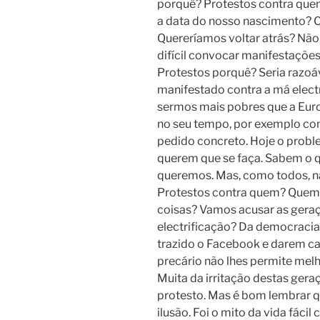
porquê? Protestos contra quem
a data do nosso nascimento? 
Quereríamos voltar atrás? Nã
difícil convocar manifestaçõe
Protestos porquê? Seria razoá
manifestado contra a má elect
sermos mais pobres que a Eur
no seu tempo, por exemplo cont
pedido concreto. Hoje o probl
querem que se faça. Sabem o 
queremos. Mas, como todos, n
Protestos contra quem? Quem 
coisas? Vamos acusar as geraç
electrificação? Da democracia
trazido o Facebook e darem cas
precário não lhes permite mel
Muita da irritação destas ger
protesto. Mas é bom lembrar q
ilusão. Foi o mito da vida fáci