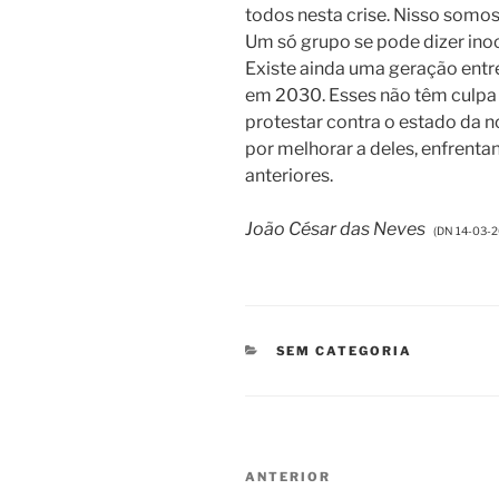
todos nesta crise. Nisso somo
Um só grupo se pode dizer ino
Existe ainda uma geração entre
em 2030. Esses não têm culpa
protestar contra o estado da 
por melhorar a deles, enfrent
anteriores.
João César das Neves
(DN 14-03-2
CATEGORIAS
SEM CATEGORIA
Navegação
Conteúdo
ANTERIOR