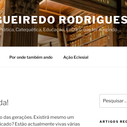
IGUEIREDO RODRIGUE
rática, Catequética, Educação, EaD e o que for surgindo…
Por onde também ando
Ação Eclesial
Pesquisar
da!
por:
ito das gerações. Existirá mesmo um
ARTIGOS RE
ficado? Estão actualmente vivas várias