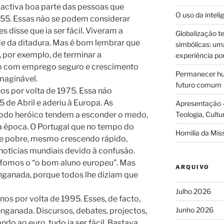
 activa boa parte das pessoas que
O uso da intelig
955. Essas não se podem considerar
 disse que ia ser fácil. Viveram a
Globalização te
de da ditadura. Mas é bom lembrar que
simbólicas: uma 
 por exemplo, de terminar a
experiência po
mo com emprego seguro e crescimento
Permanecer hum
imaginável.
futuro comum
os por volta de 1975. Essa não
 de Abril e aderiu à Europa. As
Apresentação –
íodo heróico tendem a esconder o medo,
Teologia, Cultu
ssa época. O Portugal que no tempo do
Homilia da Mis
 e pobre, mesmo crescendo rápido,
notícias mundiais devido à confusão.
 fomos o “o bom aluno europeu”. Mas
ARQUIVO
nganada, porque todos lhe diziam que
Julho 2026
s por volta de 1995. Esses, de facto,
Junho 2026
ganada. Discursos, debates, projectos,
o ao euro, tudo ia ser fácil. Bastava