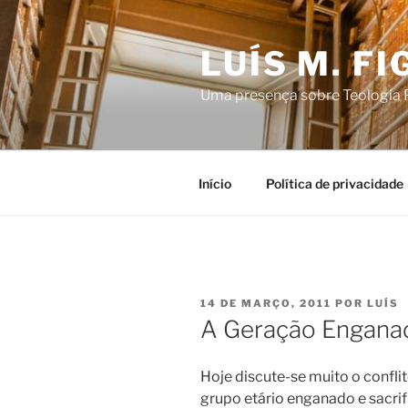
Saltar
para
LUÍS M. F
o
conteúdo
Uma presença sobre Teologia P
Início
Política de privacidade
PUBLICADO
14 DE MARÇO, 2011
POR
LUÍS
EM
A Geração Engana
Hoje discute-se muito o confl
grupo etário enganado e sacri