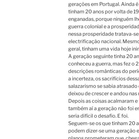
gerações em Portugal. Ainda é
tinham 20 anos por volta de 1
enganadas, porque ninguém lhes
guerra colonial e a prosperida
nessa prosperidade tratava-se,
electrificação nacional. Mes
geral, tinham uma vida hoje in
A geração seguinte tinha 20 an
conheceu a guerra, mas fez o 25
descrições românticas do per
a incerteza, os sacrifícios de
salazarismo se sabia atrasado
deixou de crescer e andou nas 
Depois as coisas acalmaram e
também aí a geração não foi e
seria difícil o desafio. E foi.
Seguem-se os que tinham 20 ano
podem dizer-se uma geração en
planos prometeram que, chegand