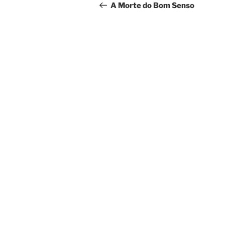
de
anterior
A Morte do Bom Senso
artigos