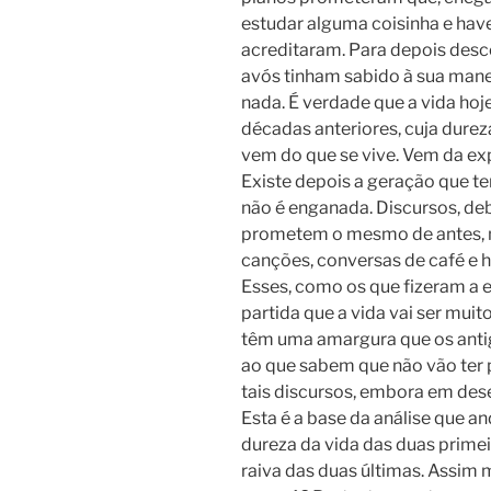
estudar alguma coisinha e hav
acreditaram. Para depois des
avós tinham sabido à sua manei
nada. É verdade que a vida hoj
décadas anteriores, cuja dure
vem do que se vive. Vem da ex
Existe depois a geração que t
não é enganada. Discursos, deb
prometem o mesmo de antes, m
canções, conversas de café e h
Esses, como os que fizeram a e
partida que a vida vai ser muit
têm uma amargura que os anti
ao que sabem que não vão ter
tais discursos, embora em des
Esta é a base da análise que an
dureza da vida das duas primei
raiva das duas últimas. Assim 