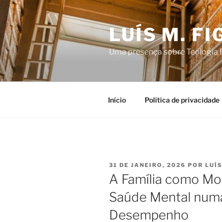
Saltar
para
LUÍS M. F
o
conteúdo
Uma presença sobre Teologia P
Início
Política de privacidade
PUBLICADO
31 DE JANEIRO, 2026
POR
LUÍ
EM
A Família como Mor
Saúde Mental num
Desempenho