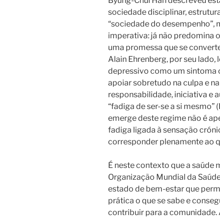
Byung-Chul Han descreveu e
sociedade disciplinar, estrutu
“sociedade do desempenho”, 
imperativa: já não predomina 
uma promessa que se converte
Alain Ehrenberg, por seu lado,
depressivo como um sintoma c
apoiar sobretudo na culpa e na
responsabilidade, iniciativa e
“fadiga de ser-se a si mesmo” 
emerge deste regime não é apen
fadiga ligada à sensação crónic
corresponder plenamente ao q
É neste contexto que a saúde m
Organização Mundial da Saúd
estado de bem-estar que permi
prática o que se sabe e conseg
contribuir para a comunidade.