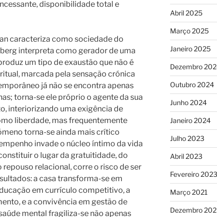
ncessante, disponibilidade total e
Abril 2025
Março 2025
Han caracteriza como sociedade do
Janeiro 2025
berg interpreta como gerador de uma
 produz um tipo de exaustão que não é
Dezembro 202
iritual, marcada pela sensação crónica
Outubro 2024
ntemporâneo já não se encontra apenas
s; torna-se ele próprio o agente da sua
Junho 2024
o, interiorizando uma exigência de
omo liberdade, mas frequentemente
Janeiro 2024
meno torna-se ainda mais crítico
Julho 2023
empenho invade o núcleo íntimo da vida
 constituir o lugar da gratuitidade, do
Abril 2023
repouso relacional, corre o risco de ser
Fevereiro 202
esultados: a casa transforma-se em
 educação em currículo competitivo, a
Março 2021
mento, e a convivência em gestão de
Dezembro 20
saúde mental fragiliza-se não apenas