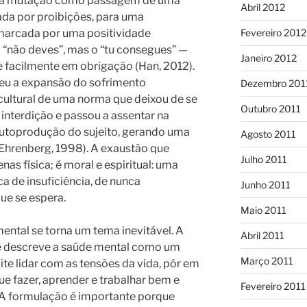
sta mutação como passagem de uma
Abril 2012
rada por proibições, para uma
marcada por uma positividade
Fevereiro 2012
o “não deves”, mas o “tu consegues” —
Janeiro 2012
 facilmente em obrigação (Han, 2012).
 leu a expansão do sofrimento
Dezembro 201
ultural de uma norma que deixou de se
Outubro 2011
 interdição e passou a assentar na
 autoprodução do sujeito, gerando uma
Agosto 2011
(Ehrenberg, 1998). A exaustão que
Julho 2011
as física; é moral e espiritual: uma
a de insuficiência, de nunca
Junho 2011
ue se espera.
Maio 2011
ental se torna um tema inevitável. A
Abril 2011
e descreve a saúde mental como um
Março 2011
te lidar com as tensões da vida, pôr em
ue fazer, aprender e trabalhar bem e
Fevereiro 2011
 A formulação é importante porque