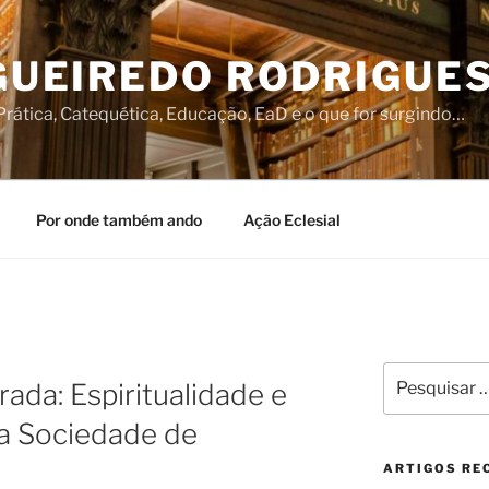
IGUEIREDO RODRIGUE
rática, Catequética, Educação, EaD e o que for surgindo…
Por onde também ando
Ação Eclesial
S
Pesquisar
ada: Espiritualidade e
por:
a Sociedade de
ARTIGOS RE