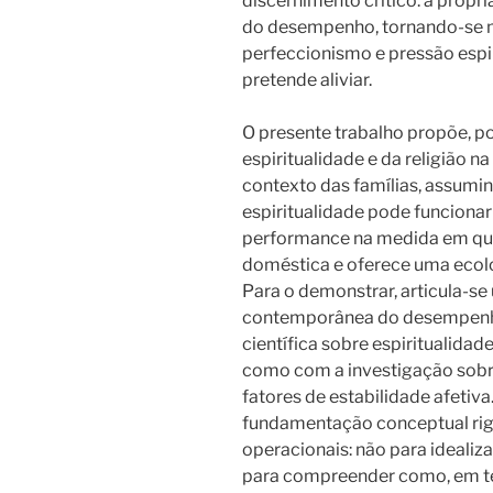
discernimento crítico: a própri
do desempenho, tornando-se ma
perfeccionismo e pressão espi
pretende aliviar.
O presente trabalho propõe, po
espiritualidade e da religião 
contexto das famílias, assumi
espiritualidade pode funcionar
performance na medida em que r
doméstica e oferece uma ecolo
Para o demonstrar, articula-se 
contemporânea do desempenho 
científica sobre espiritualida
como com a investigação sobre 
fatores de estabilidade afetiva
fundamentação conceptual rigo
operacionais: não para idealiza
para compreender como, em te