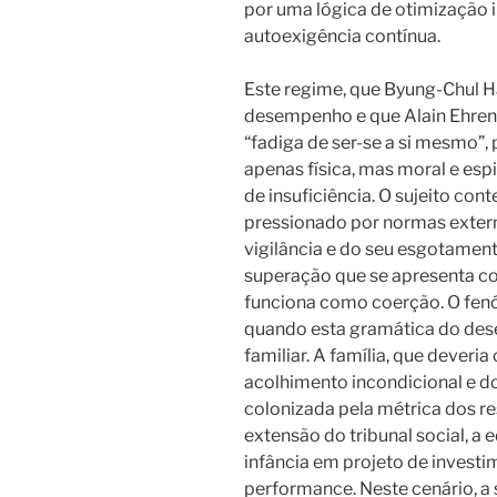
por uma lógica de otimização i
autoexigência contínua.
Este regime, que Byung-Chul 
desempenho e que Alain Ehren
“fadiga de ser-se a si mesmo”,
apenas física, mas moral e esp
de insuficiência. O sujeito co
pressionado por normas externa
vigilância e do seu esgotament
superação que se apresenta c
funciona como coerção. O fenó
quando esta gramática do des
familiar. A família, que deveria
acolhimento incondicional e do 
colonizada pela métrica dos r
extensão do tribunal social, a
infância em projeto de investi
performance. Neste cenário, a 