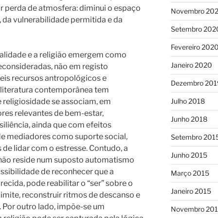
or perda de atmosfera: diminui o espaço
Novembro 20
, da vulnerabilidade permitida e da
Setembro 202
Fevereiro 202
tualidade e a religião emergem como
Janeiro 2020
consideradas, não em registo
is recursos antropológicos e
Dezembro 201
A literatura contemporânea tem
 religiosidade se associam, em
Julho 2018
ores relevantes de bem-estar,
Junho 2018
siliência, ainda que com efeitos
e mediadores como suporte social,
Setembro 201
 de lidar com o estresse. Contudo, a
Junho 2015
não reside num suposto automatismo
ossibilidade de reconhecer que a
Março 2015
ecida, pode reabilitar o “ser” sobre o
Janeiro 2015
limite, reconstruir ritmos de descanso e
. Por outro lado, impõe-se um
Novembro 20