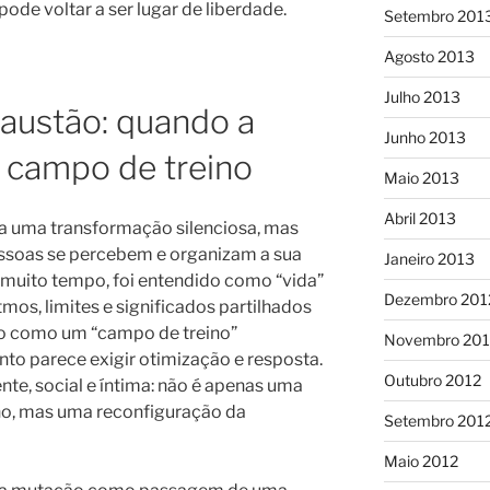
pode voltar a ser lugar de liberdade.
Setembro 201
Agosto 2013
Julho 2013
xaustão: quando a
Junho 2013
m campo de treino
Maio 2013
Abril 2013
a uma transformação silenciosa, mas
essoas se percebem e organizam a sua
Janeiro 2013
e muito tempo, foi entendido como “vida”
Dezembro 201
mos, limites e significados partilhados
do como um “campo de treino”
Novembro 201
o parece exigir otimização e resposta.
Outubro 2012
te, social e íntima: não é apenas uma
ho, mas uma reconfiguração da
Setembro 201
Maio 2012