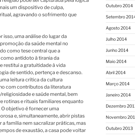
a religião pode ser capturada pela lógica
Outubro 2014
is um dispositivo de culpa,
ritual, agravando o sofrimento que
Setembro 201
Agosto 2014
r isso, uma análise do lugar da
Julho 2014
na promoção da saúde mental no
Junho 2014
ndo como tese central que a
 como antídoto à tirania da
Maio 2014
estitui a gratuitidade à vida
gia de sentido, pertença e descanso.
Abril 2014
uma leitura crítica da cultura
Março 2014
com contributos da literatura
de/religiosidade e saúde mental, bem
Janeiro 2014
rotinas e rituais familiares enquanto
Dezembro 201
. O objetivo é fornecer uma
rosa e, simultaneamente, abrir pistas
Novembro 20
r a família nem sacralizar práticas, mas
Outubro 2013
mpos de exaustão, a casa pode voltar