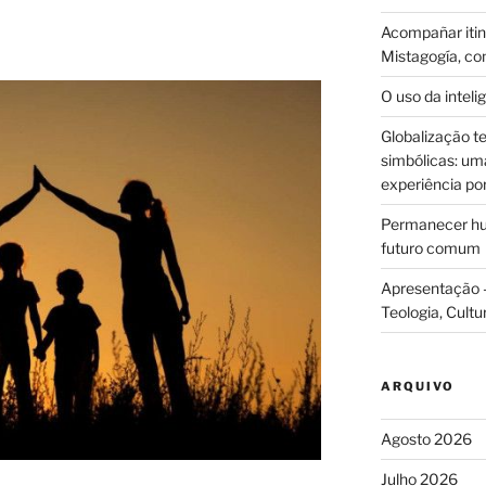
Acompañar itine
Mistagogía, co
O uso da intelig
Globalização te
simbólicas: uma 
experiência po
Permanecer hum
futuro comum
Apresentação –
Teologia, Cultu
ARQUIVO
Agosto 2026
Julho 2026