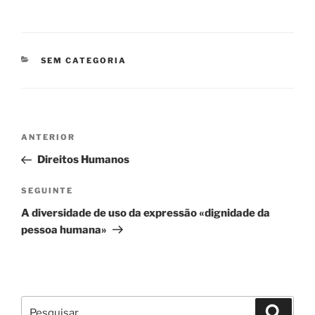
CATEGORIAS
SEM CATEGORIA
Navegação
Conteúdo
ANTERIOR
de
anterior
Direitos Humanos
artigos
Conteúdo
SEGUINTE
seguinte
A diversidade de uso da expressão «dignidade da
pessoa humana»
Pesquisar
Pesqui