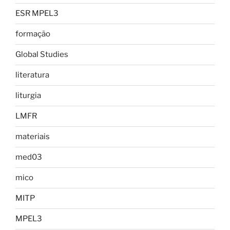
ESR MPEL3
formação
Global Studies
literatura
liturgia
LMFR
materiais
med03
mico
MITP
MPEL3