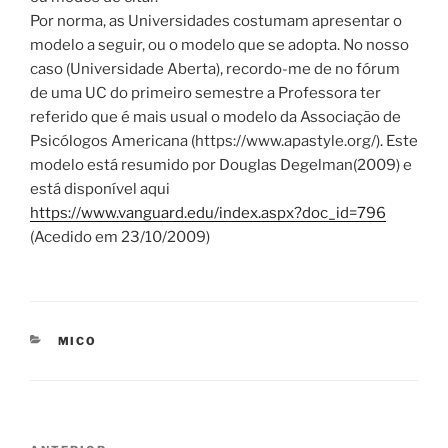
Por norma, as Universidades costumam apresentar o
modelo a seguir, ou o modelo que se adopta. No nosso
caso (Universidade Aberta), recordo-me de no fórum
de uma UC do primeiro semestre a Professora ter
referido que é mais usual o modelo da Associação de
Psicólogos Americana (https://www.apastyle.org/). Este
modelo está resumido por Douglas Degelman(2009) e
está disponível aqui
https://www.vanguard.edu/index.aspx?doc_id=796
(Acedido em 23/10/2009)
CATEGORIAS
MICO
Navegação