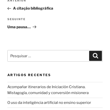
Conteúdo
ANTERIOR
de
anterior
A citação bibliográfica
artigos
Conteúdo
SEGUINTE
seguinte
Uma pausa…
Pesquisar
Pesqui
por:
ARTIGOS RECENTES
Acompañar itinerarios de Iniciación Cristiana.
Mistagogía, comunidad y conversión misionera
O uso da inteligência artificial no ensino superior