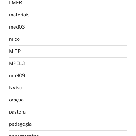
LMFR
materiais
med03
mico
MITP
MPEL3
mrel09
NVivo
oração
pastoral
pedagogia