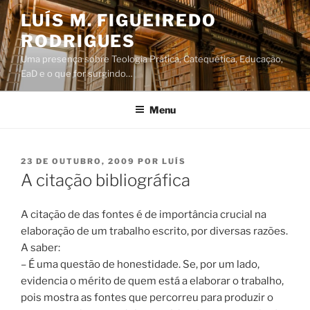
Saltar
LUÍS M. FIGUEIREDO
para
RODRIGUES
o
conteúdo
Uma presença sobre Teologia Prática, Catequética, Educação,
EaD e o que for surgindo…
Menu
PUBLICADO
23 DE OUTUBRO, 2009
POR
LUÍS
EM
A citação bibliográfica
A citação de das fontes é de importância crucial na
elaboração de um trabalho escrito, por diversas razões.
A saber:
– É uma questão de honestidade. Se, por um lado,
evidencia o mérito de quem está a elaborar o trabalho,
pois mostra as fontes que percorreu para produzir o