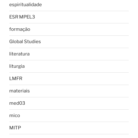
espiritualidade
ESR MPEL3
formação
Global Studies
literatura
liturgia
LMFR
materiais
med03
mico
MITP