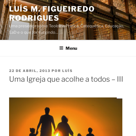
Saltar
LUÍS M. FIGUEIREDO
para
RODRIGUES
o
conteúdo
Uma presença sobre Teologia Prática, Catequética, Educação,
EaD e o que for surgindo…
Menu
PUBLICADO
22 DE ABRIL, 2013
POR
LUÍS
EM
Uma Igreja que acolhe a todos – III