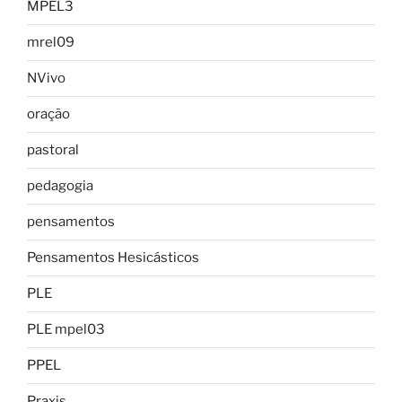
MPEL3
mrel09
NVivo
oração
pastoral
pedagogia
pensamentos
Pensamentos Hesicásticos
PLE
PLE mpel03
PPEL
Praxis