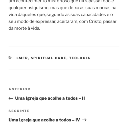
um acontecimento misterioso que ultrapassa todo e
qualquer psiquismo, mas que deixa as suas marcas na
vida daqueles que, segundo as suas capacidades e o
seu modo de expressar, aceitaram, com Cristo, passar
da morte à vida.
CATEGORIAS
LMFR
,
SPIRITUAL CARE
,
TEOLOGIA
Navegação
Conteúdo
ANTERIOR
de
anterior
Uma Igreja que acolhe a todos – II
artigos
Conteúdo
SEGUINTE
seguinte
Uma Igreja que acolhe a todos – IV