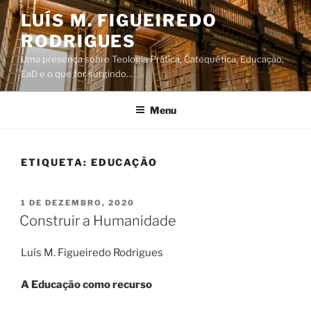
Saltar
LUÍS M. FIGUEIREDO
para
RODRIGUES
o
conteúdo
Uma presença sobre Teologia Prática, Catequética, Educação,
EaD e o que for surgindo…
Menu
ETIQUETA:
EDUCAÇÃO
PUBLICADO
1 DE DEZEMBRO, 2020
EM
Construir a Humanidade
Luís M. Figueiredo Rodrigues
A Educação como recurso