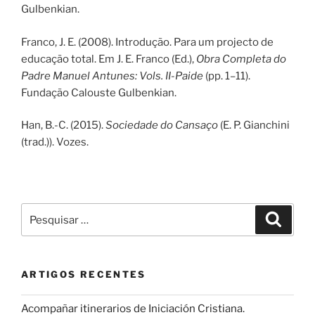
Gulbenkian.
Franco, J. E. (2008). Introdução. Para um projecto de
educação total. Em J. E. Franco (Ed.),
Obra Completa do
Padre Manuel Antunes: Vols. II-Paide
(pp. 1–11).
Fundação Calouste Gulbenkian.
Han, B.-C. (2015).
Sociedade do Cansaço
(E. P. Gianchini
(trad.)). Vozes.
Pesquisar
Pesqui
por:
ARTIGOS RECENTES
Acompañar itinerarios de Iniciación Cristiana.