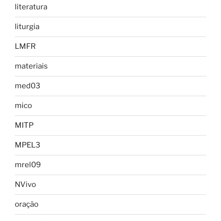
literatura
liturgia
LMFR
materiais
med03
mico
MITP
MPEL3
mrel09
NVivo
oração