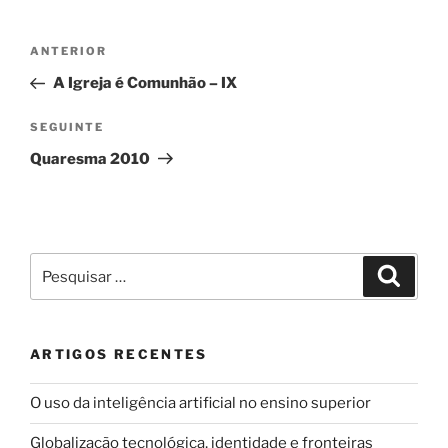
Navegação
Conteúdo
ANTERIOR
de
anterior
A Igreja é Comunhão – IX
artigos
Conteúdo
SEGUINTE
seguinte
Quaresma 2010
Pesquisar
Pesqui
por:
ARTIGOS RECENTES
O uso da inteligência artificial no ensino superior
Globalização tecnológica, identidade e fronteiras