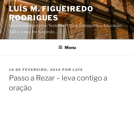
Saltar
LUÍS M. FIGUEIREDO
para
RODRIGUES
o
conteúdo
Uma presença sobre Teologia Prática, Catequética, Educação,
EaD e o que for surgindo…
Menu
PUBLICADO
16 DE FEVEREIRO, 2010
POR
LUÍS
EM
Passo a Rezar – leva contigo a
oração