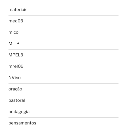
materiais
med03
mico
MITP
MPEL3
mrel09
NVivo
oração
pastoral
pedagogia
pensamentos