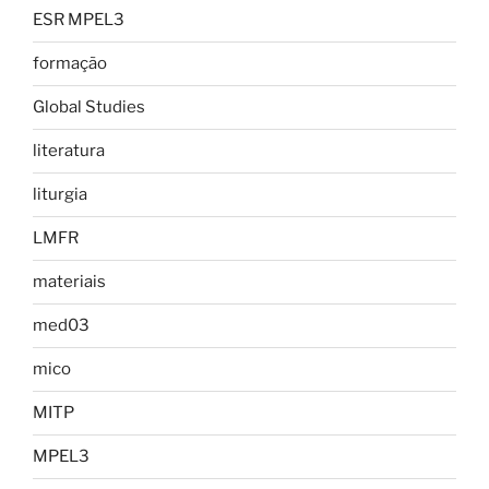
ESR MPEL3
formação
Global Studies
literatura
liturgia
LMFR
materiais
med03
mico
MITP
MPEL3