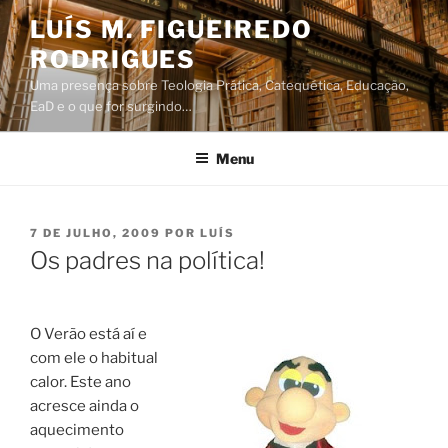
Saltar
LUÍS M. FIGUEIREDO
para
RODRIGUES
o
conteúdo
Uma presença sobre Teologia Prática, Catequética, Educação,
EaD e o que for surgindo…
Menu
PUBLICADO
7 DE JULHO, 2009
POR
LUÍS
EM
Os padres na política!
O Verão está aí e
com ele o habitual
calor. Este ano
acresce ainda o
aquecimento