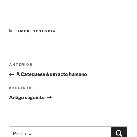
CATEGORIAS
LMFR
,
TEOLOGIA
Navegação
Conteúdo
ANTERIOR
de
anterior
A Catequese é um acto humano
artigos
Conteúdo
SEGUINTE
seguinte
Artigo seguinte
Pesquisar
Pesqui