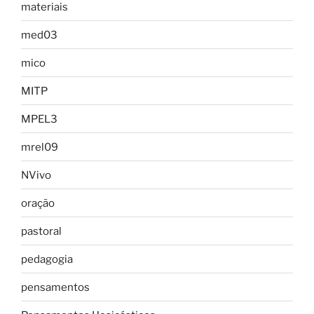
materiais
med03
mico
MITP
MPEL3
mrel09
NVivo
oração
pastoral
pedagogia
pensamentos