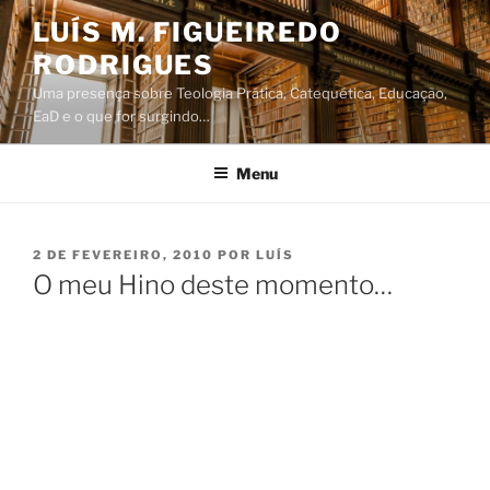
Saltar
LUÍS M. FIGUEIREDO
para
RODRIGUES
o
conteúdo
Uma presença sobre Teologia Prática, Catequética, Educação,
EaD e o que for surgindo…
Menu
PUBLICADO
2 DE FEVEREIRO, 2010
POR
LUÍS
EM
O meu Hino deste momento…