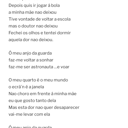
Depois quis ir jogar á bola
a minha mãe nao deixou
Tive vontade de voltar a escola
mas o doutor nao deixou
Fechei os olhos e tentei dormir
aquela dor nao deixou.
Ó meu anjo da guarda
faz-me voltar a sonhar
faz-me ser astronauta …e voar
O meu quarto é o meu mundo
o ecrã´n é a janela
Nao choro em frente á minha mãe
eu que gosto tanto dela
Mas esta dor nao quer desaparecer
vai-me levar com ela
Ó meu anjo da guarda