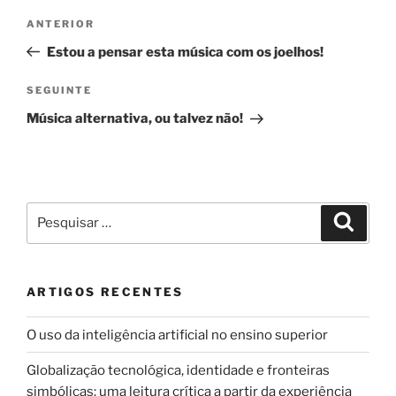
Navegação
Conteúdo
ANTERIOR
de
anterior
Estou a pensar esta música com os joelhos!
artigos
Conteúdo
SEGUINTE
seguinte
Música alternativa, ou talvez não!
Pesquisar
Pesqui
por:
ARTIGOS RECENTES
O uso da inteligência artificial no ensino superior
Globalização tecnológica, identidade e fronteiras
simbólicas: uma leitura crítica a partir da experiência