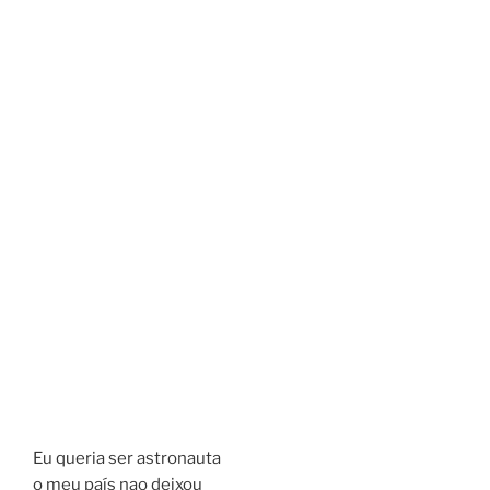
Eu queria ser astronauta
o meu país nao deixou