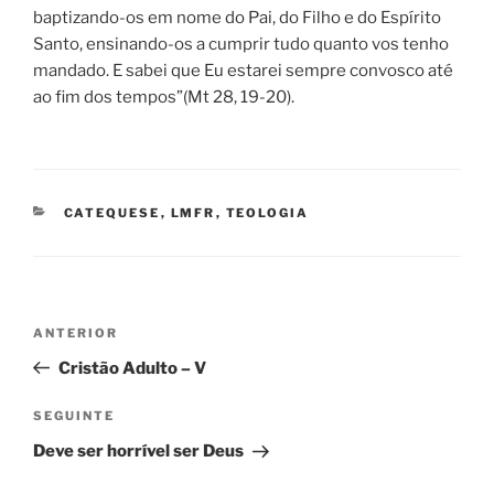
baptizando-os em nome do Pai, do Filho e do Espírito
Santo,
ensinando-os a cumprir tudo quanto vos tenho
mandado. E sabei que Eu estarei sempre convosco até
ao fim dos tempos”(Mt 28, 19-20).
CATEGORIAS
CATEQUESE
,
LMFR
,
TEOLOGIA
Navegação
Conteúdo
ANTERIOR
de
anterior
Cristão Adulto – V
artigos
Conteúdo
SEGUINTE
seguinte
Deve ser horrível ser Deus