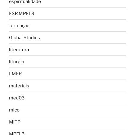
espiritualidade
ESR MPEL3
formação
Global Studies
literatura
liturgia
LMFR
materiais
med03
mico
MITP
MPEL3