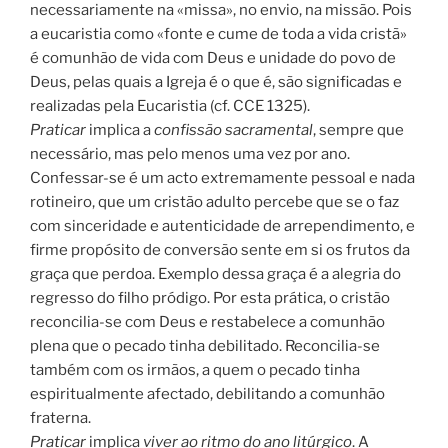
necessariamente na «missa», no envio, na missão. Pois
a eucaristia como «fonte e cume de toda a vida cristã»
é comunhão de vida com Deus e unidade do povo de
Deus, pelas quais a Igreja é o que é, são significadas e
realizadas pela Eucaristia (cf. CCE 1325).
Praticar
implica a
confissão sacramental
, sempre que
necessário, mas pelo menos uma vez por ano.
Confessar-se é um acto extremamente pessoal e nada
rotineiro, que um cristão adulto percebe que se o faz
com sinceridade e autenticidade de arrependimento, e
firme propósito de conversão sente em si os frutos da
graça que perdoa. Exemplo dessa graça é a alegria do
regresso do filho pródigo. Por esta prática, o cristão
reconcilia-se com Deus e restabelece a comunhão
plena que o pecado tinha debilitado. Reconcilia-se
também com os irmãos, a quem o pecado tinha
espiritualmente afectado, debilitando a comunhão
fraterna.
Praticar
implica
viver ao ritmo do ano litúrgico
. A