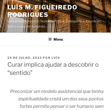
Saltar
LUÍS M. FIGUEIREDO
para
RODRIGUES
o
conteúdo
Uma presença sobre Teologia Prática, Catequética, Educação,
EaD e o que for surgindo…
Menu
PUBLICADO
24 DE JULHO, 2023
POR
LUÍS
EM
Curar implica ajudar a descobrir o
“sentido”
Preconizar um modelo assistencial que tenha
espiritualidade cristã um dos seus pontos
fortes permite pensar o ser humano sem