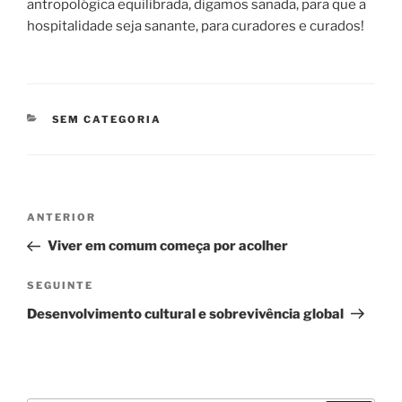
antropológica equilibrada, digamos sanada, para que a
hospitalidade seja sanante, para curadores e curados!
CATEGORIAS
SEM CATEGORIA
Navegação
Conteúdo
ANTERIOR
de
anterior
Viver em comum começa por acolher
artigos
Conteúdo
SEGUINTE
seguinte
Desenvolvimento cultural e sobrevivência global