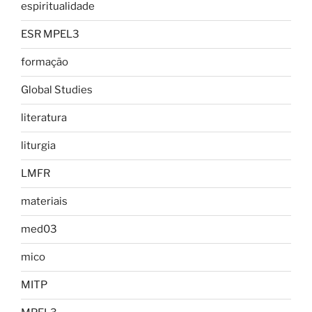
espiritualidade
ESR MPEL3
formação
Global Studies
literatura
liturgia
LMFR
materiais
med03
mico
MITP