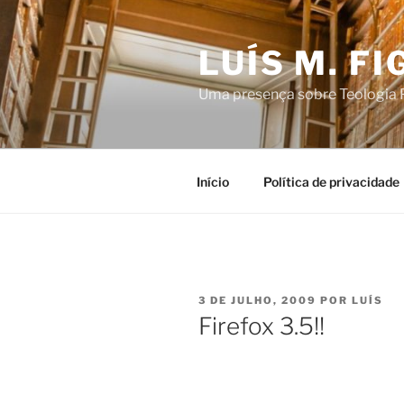
Saltar
para
LUÍS M. F
o
conteúdo
Uma presença sobre Teologia P
Início
Política de privacidade
PUBLICADO
3 DE JULHO, 2009
POR
LUÍS
EM
Firefox 3.5!!