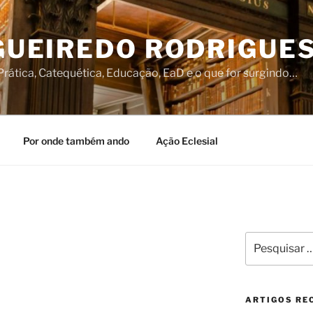
IGUEIREDO RODRIGUE
rática, Catequética, Educação, EaD e o que for surgindo…
Por onde também ando
Ação Eclesial
Pesquisar
por:
ARTIGOS RE