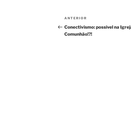
Navegação
Conteúdo
ANTERIOR
de
anterior
Conectivismo: possível na Igrej
Comunhão!?!
artigos