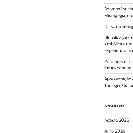
Acompañar itine
Mistagogía, co
O uso da intelig
Globalização te
simbólicas: uma 
experiência po
Permanecer hum
futuro comum
Apresentação –
Teologia, Cultu
ARQUIVO
Agosto 2026
Julho 2026