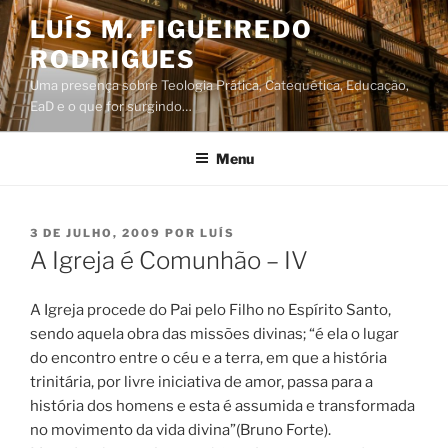
Saltar
LUÍS M. FIGUEIREDO
para
RODRIGUES
o
conteúdo
Uma presença sobre Teologia Prática, Catequética, Educação,
EaD e o que for surgindo…
Menu
PUBLICADO
3 DE JULHO, 2009
POR
LUÍS
EM
A Igreja é Comunhão – IV
A Igreja procede do Pai pelo Filho no Espírito Santo,
sendo aquela obra das missões divinas; “é ela o lugar
do encontro entre o céu e a terra, em que a história
trinitária, por livre iniciativa de amor, passa para a
história dos homens e esta é assumida e transformada
no movimento da vida divina”(Bruno Forte).