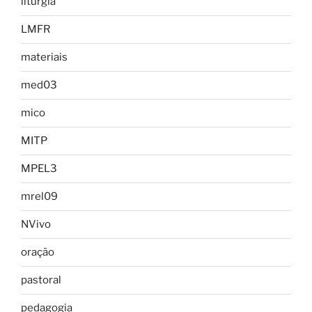
liturgia
LMFR
materiais
med03
mico
MITP
MPEL3
mrel09
NVivo
oração
pastoral
pedagogia