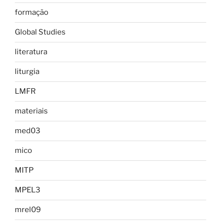
formação
Global Studies
literatura
liturgia
LMFR
materiais
med03
mico
MITP
MPEL3
mrel09