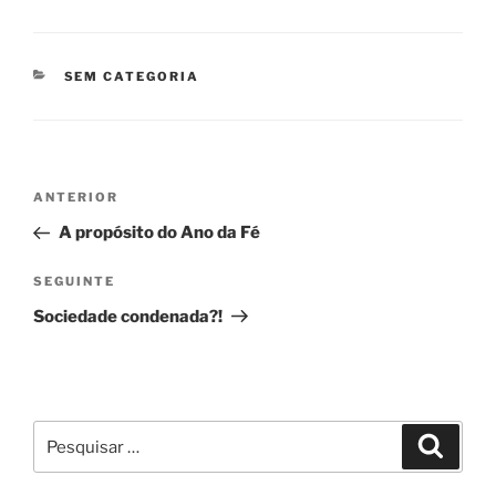
CATEGORIAS
SEM CATEGORIA
Navegação
Conteúdo
ANTERIOR
de
anterior
A propósito do Ano da Fé
artigos
Conteúdo
SEGUINTE
seguinte
Sociedade condenada?!
Pesquisar
Pesqui
por: