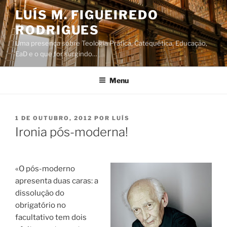
Saltar
LUÍS M. FIGUEIREDO
para
RODRIGUES
o
conteúdo
Uma presença sobre Teologia Prática, Catequética, Educação,
EaD e o que for surgindo…
Menu
PUBLICADO
1 DE OUTUBRO, 2012
POR
LUÍS
EM
Ironia pós-moderna!
«O pós-moderno
apresenta duas caras: a
dissolução do
obrigatório no
facultativo tem dois