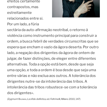
efeitos certamente
contrapostos, mas
estreitamente
relacionados entre si.
Por um lado, a fúria
sectária da auto-afirmação neotribal, o retorno à
violência como instrumento principal para construir a
ordem, a busca febril de verdades circunscritas que se
espera que encham o vazio da ágora deserta. Por outro
lado, a negação dos dirigentes da ágora de ontem de
julgar, de fazer distinções, de eleger entre diferentes
alternativas. Toda a opção está bem, desde que seja
uma opção, e toda a ordem é boa desde que seja uma
entre várias e não exclua aos outros. A tolerância dos
dirigentes nutre-se da intolerância das tribos. A
intolerância das tribos robustece-se com a tolerância
dos dirigentes».
(Zygmunt
Bauman
,
La sfide dell’etica
, ed. Feltrinelli, Milano 2010, 147)