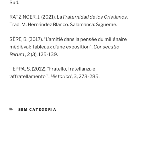
Sud.
RATZINGER, J. (2021).
La Fraternidad de los Cristianos
.
Trad. M. Hernández Blanco. Salamanca: Sígueme.
SÈRE, B. (2017). “L’amitié dans la pensée du millénaire
médiéval: Tableaux d’une exposition”.
Consecutio
Rerum
, 2 (3), 125-139.
TEPPA, S. (2012). “Fratello, fratellanza e
‘affratellamento’”.
Historicά
, 3, 273-285.
CATEGORIAS
SEM CATEGORIA
Navegação