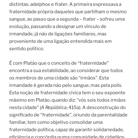
distintas:
adelphos
e
frater
. A primeira expressava a
fraternidade própria daqueles que partilham o mesmo
sangue, ao passo que a segunda –
frater
– sofreu uma
evolução, passando a designar um vínculo de
irmandade, já não de ligações familiares, mas
proveniente de uma ligação entendida mais em
sentido político.
É com Platão que o conceito de “fraternidade”
encontra a sua estabilidade, ao considerar que todos
os membros de uma cidade são “irmãos”. Esta
irmandade é gerada não pelo sangue, mas pela
polis
.
Esta noção de fraternidade cívica tem o seu expoente
máximo em Platão, quando diz: “vós sois todos irmãos
nesta cidade” (
A República
, 415a). A desconstrução do
significado de “fraternidade”, oriundo da parentalidade
familiar, tem como objetivo consolidar uma
fraternidade política, capaz de garantir solidariedade,
eficiência e concórdia numa comunidade de cidadãos.