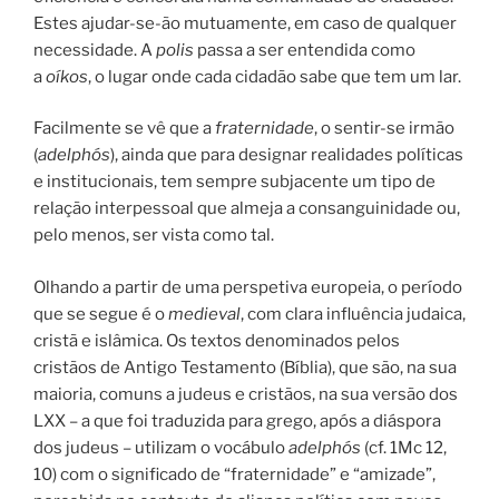
Estes ajudar-se-ão mutuamente, em caso de qualquer
necessidade. A
polis
passa a ser entendida como
a
oíkos
, o lugar onde cada cidadão sabe que tem um lar.
Facilmente se vê que a
fraternidade
, o sentir-se irmão
(
adelphós
), ainda que para designar realidades políticas
e institucionais, tem sempre subjacente um tipo de
relação interpessoal que almeja a consanguinidade ou,
pelo menos, ser vista como tal.
Olhando a partir de uma perspetiva europeia, o período
que se segue é o
medieval
, com clara influência judaica,
cristã e islâmica. Os textos denominados pelos
cristãos de Antigo Testamento (Bíblia), que são, na sua
maioria, comuns a judeus e cristãos, na sua versão dos
LXX – a que foi traduzida para grego, após a diáspora
dos judeus – utilizam o vocábulo
adelphós
(cf. 1Mc 12,
10) com o significado de “fraternidade” e “amizade”,