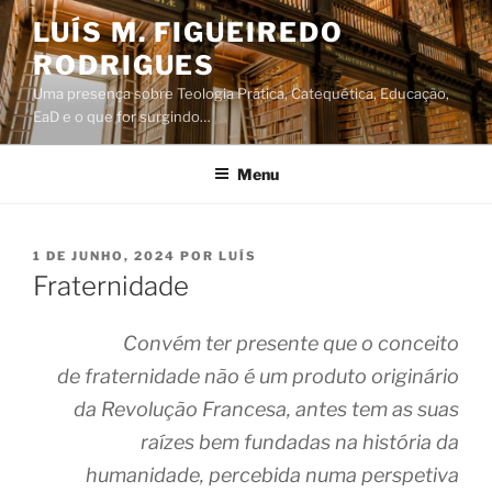
Saltar
LUÍS M. FIGUEIREDO
para
RODRIGUES
o
conteúdo
Uma presença sobre Teologia Prática, Catequética, Educação,
EaD e o que for surgindo…
Menu
PUBLICADO
1 DE JUNHO, 2024
POR
LUÍS
EM
Fraternidade
Convém ter presente que o conceito
de
fraternidade
não é um produto originário
da Revolução Francesa, antes tem as suas
raízes bem fundadas na história da
humanidade, percebida numa perspetiva