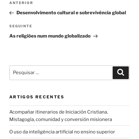
Conteúdo
ANTERIOR
de
anterior
Desenvolvimento cultural e sobrevivência global
artigos
Conteúdo
SEGUINTE
seguinte
As religiões num mundo globalizado
Pesquisar
Pesqui
por:
ARTIGOS RECENTES
Acompañar itinerarios de Iniciación Cristiana.
Mistagogía, comunidad y conversión misionera
O uso da inteligência artificial no ensino superior