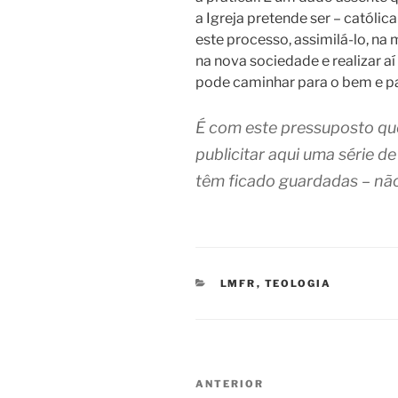
a Igreja pretende ser – católic
este processo, assimilá-lo, na 
na nova sociedade e realizar a
pode caminhar para o bem e pa
É com este pressuposto qu
publicitar aqui uma série d
têm ficado guardadas – não
CATEGORIAS
LMFR
,
TEOLOGIA
Navegação
Conteúdo
ANTERIOR