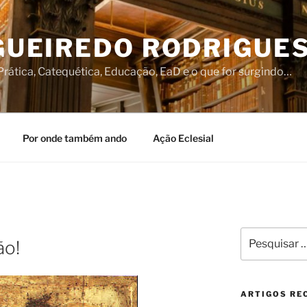
IGUEIREDO RODRIGUE
rática, Catequética, Educação, EaD e o que for surgindo…
Por onde também ando
Ação Eclesial
Pesquisar
ão!
por:
ARTIGOS RE