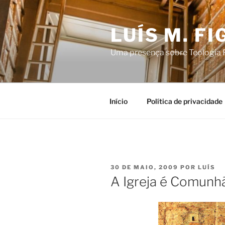
Saltar
para
LUÍS M. F
o
conteúdo
Uma presença sobre Teologia P
Início
Política de privacidade
PUBLICADO
30 DE MAIO, 2009
POR
LUÍS
EM
A Igreja é Comunh