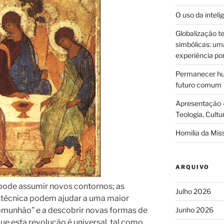
O uso da intelig
Globalização te
simbólicas: uma 
experiência po
Permanecer hum
futuro comum
Apresentação –
Teologia, Cultu
Homilia da Mis
ARQUIVO
pode assumir novos contornos; as
Julho 2026
a técnica podem ajudar a uma maior
comunhão” e a descobrir novas formas de
Junho 2026
ue esta revolução é universal, tal como