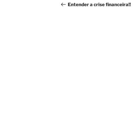
de
anterior
Entender a crise financeira!!
artigos